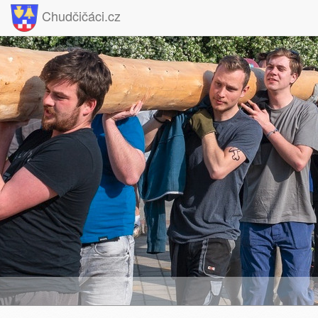
Chudčičáci.cz