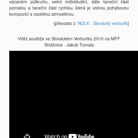
vázaném půlkruhu, velmi individuální, dále taneční část
pomalou a taneční část rychlou, která je volnou pohybovou
kompozicí s osobitou atmosférou.
[převzato z:
NÚLK - Slovácký verbuňk
]
Vítěz soutěže ve Slováckém Verbuňku 2010 na MFF
Strážnice - Jakub Tomala