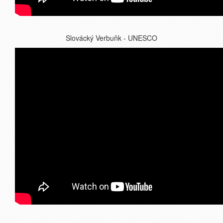
Slovácký Verbuňk - UNESCO