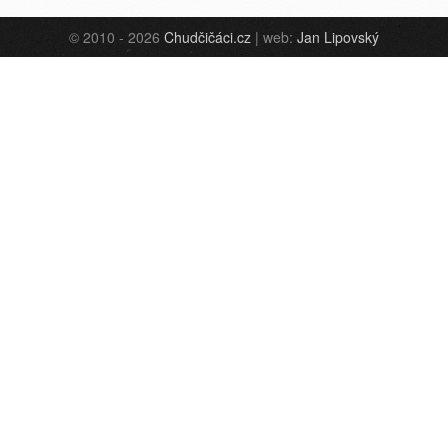
© 2010 - 2026
Chudčičáci.cz
| web:
Jan Lipovský