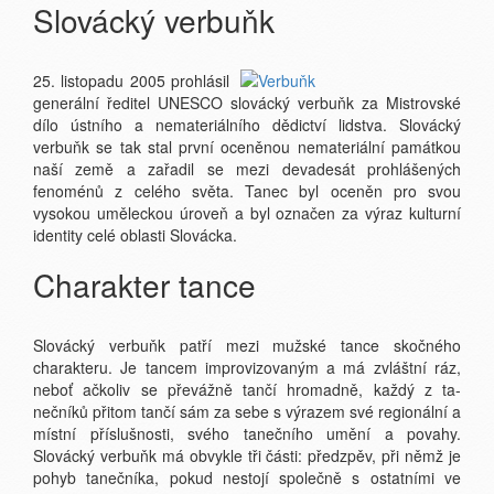
Slovácký verbuňk
25. listopadu 2005 prohlásil
generální ředitel UNESCO slovácký verbuňk za Mistrovské
dílo ústního a nemateriálního dědictví lidstva. Slovácký
verbuňk se tak stal první oceněnou nemateriální památkou
naší země a zařadil se mezi devadesát prohlášených
fenoménů z celého světa. Tanec byl oceněn pro svou
vysokou uměleckou úroveň a byl označen za výraz kulturní
identity celé oblasti Slovácka.
Charakter tance
Slovácký verbuňk patří mezi mužské tance skočného
charakteru. Je tancem improvizovaným a má zvláštní ráz,
neboť ačkoliv se převážně tančí hromadně, každý z ta-
nečníků přitom tančí sám za sebe s výrazem své regionální a
místní příslušnosti, svého tanečního umění a povahy.
Slovácký verbuňk má obvykle tři části: předzpěv, při němž je
pohyb tanečníka, pokud nestojí společně s ostatními ve